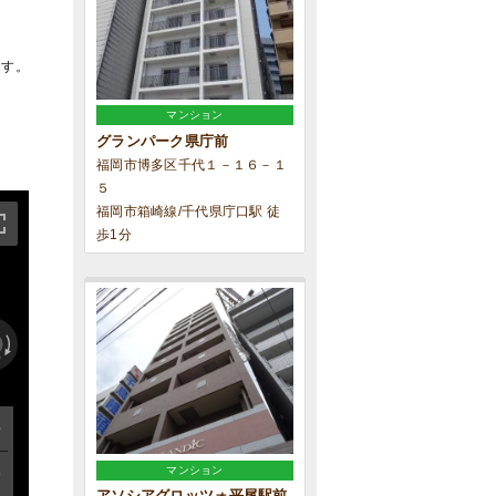
ます。
マンション
グランパーク県庁前
福岡市博多区千代１－１６－１
５
福岡市箱崎線/千代県庁口駅 徒
歩1分
マンション
アソシアグロッツォ平尾駅前