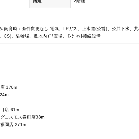
階建
2階建
み 飼育時：条件変更なし 電気、LPガス、上水道(公営)、公共下水、共
S、CS)、駐輪場、敷地内ｺﾞﾐ置場、ｲﾝﾀｰﾈｯﾄ接続設備
 378m
24m
店 61m
グコスモス春町店38m
岡店 271m