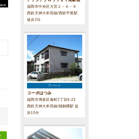
blem
福岡市中央区大宮２－６－９
西鉄天神大牟田線/西鉄平尾駅
徒歩2分
アパート
コーポはつみ
福岡市博多区春町2丁目6-23
西鉄天神大牟田線/雑餉隈駅 徒
歩10分
せ
せ