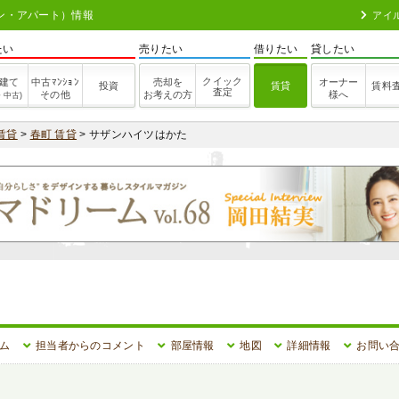
ョン・アパート）情報
アイ
たい
売りたい
借りたい
貸したい
クイック
建て
中古ﾏﾝｼｮﾝ
売却を
オーナー
投資
賃貸
賃料
査定
その他
お考えの方
様へ
・中古)
賃貸
>
春町 賃貸
> サザンハイツはかた
ム
担当者からのコメント
部屋情報
地図
詳細情報
お問い