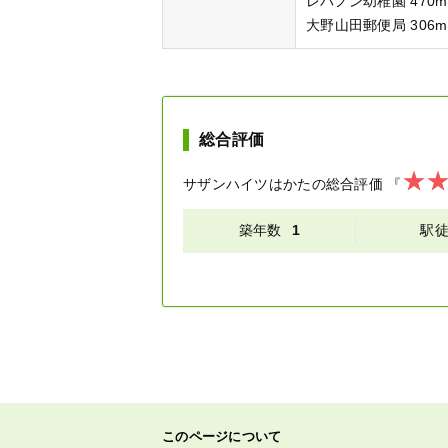
レバノン幼稚園 470m
大野山田郵便局 306m
総合評価
サザンハイツはかた
の総合評価
『
築年数
1
駅
このページについて