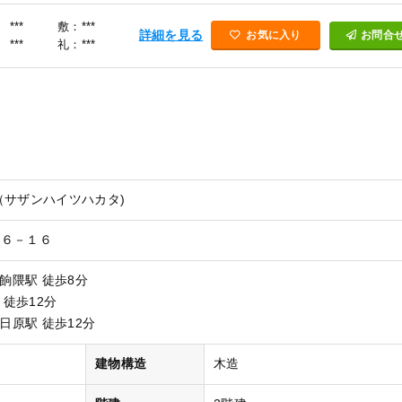
***
敷：***
詳細を見る
お気に入り
お問合
***
礼：***
（サザンハイツハカタ)
ー６－１６
雑餉隈駅 徒歩8分
 徒歩12分
日原駅 徒歩12分
）
建物構造
木造