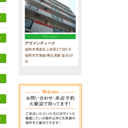
せ
マンション
せ
アヴァンティーク
福岡市博多区上牟田2丁目5-8
福岡市空港線/東比恵駅 徒歩10
せ
分
せ
せ
せ