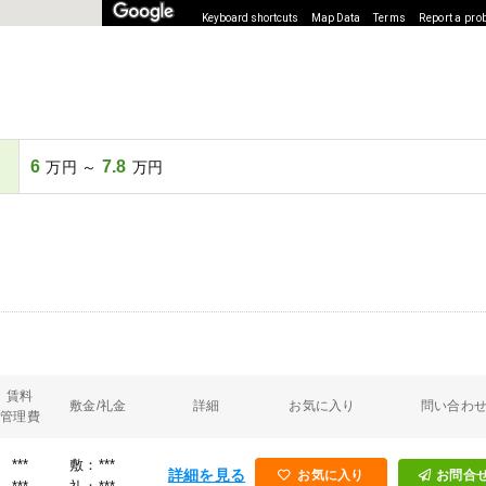
Keyboard shortcuts
Map Data
Terms
Report a pro
6
7.8
万円 ～
万円
賃料
敷金/礼金
詳細
お気に入り
問い合わ
管理費
***
敷：***
詳細を見る
お気に入り
お問合