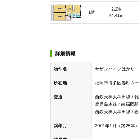
2LDK
1階
44.41㎡
詳細情報
物件名
サザンハイツはかた 
所在地
福岡市博多区春町３
交通
西鉄天神大牟田線 / 
鹿児島本線 / 南福岡駅
西鉄天神大牟田線 / 春
築年月
2001年1月（築25年