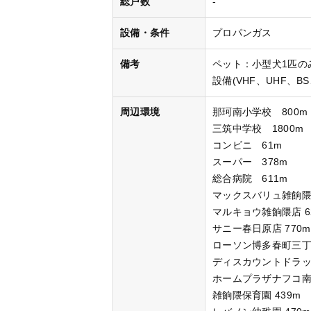
総戸数
-
設備・条件
プロパンガス
備考
ペット：小型犬1匹の
設備(VHF、UHF、B
周辺環境
那珂南小学校 800m
三筑中学校 1800m
コンビニ 61m
スーパー 378m
総合病院 611m
マックスバリュ雑餉隈店
マルキョウ雑餉隈店 6
サニー春日原店 770m
ローソン博多春町三丁目
ディスカウントドラッ
ホームプラザナフコ南福
雑餉隈保育園 439m