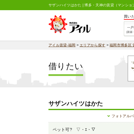
サザンハイツはかた | 博多・天神の賃貸（マンシ
買い
一戸
(新築
アイル賃貸-福岡
>
エリアから探す
>
福岡市博多区 
借りたい
サザンハイツはかた
フォトアルバ
ペット可? ▽・ｴ・▽