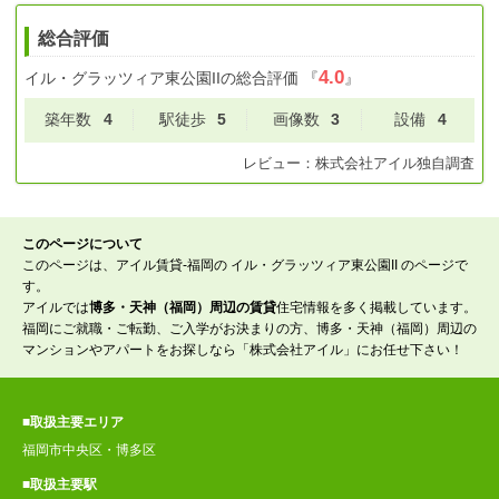
総合評価
4.0
イル・グラッツィア東公園II
の総合評価
『
』
築年数
4
駅徒歩
5
画像数
3
設備
4
レビュー：
株式会社アイル
独自調査
このページについて
このページは、アイル賃貸-福岡の イル・グラッツィア東公園II のページで
す。
アイルでは
博多・天神（福岡）周辺の賃貸
住宅情報を多く掲載しています。
福岡にご就職・ご転勤、ご入学がお決まりの方、博多・天神（福岡）周辺の
マンションやアパートをお探しなら「株式会社アイル」にお任せ下さい！
■取扱主要エリア
福岡市中央区・博多区
■取扱主要駅