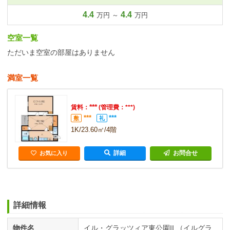
4.4
4.4
万円 ～
万円
空室一覧
ただいま空室の部屋はありません
満室一覧
***
賃料：
(管理費：***)
***
***
敷
礼
1K/23.60㎡/4階
詳細
お問合せ
お気に入り
詳細情報
物件名
イル・グラッツィア東公園II （イルグラ