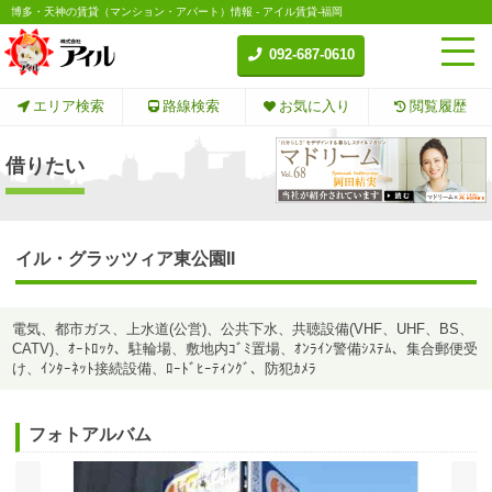
博多・天神の賃貸（マンション・アパート）情報 - アイル賃貸-福岡
092-687-0610
エリア検索
路線検索
お気に入り
閲覧履歴
借りたい
イル・グラッツィア東公園II
電気、都市ガス、上水道(公営)、公共下水、共聴設備(VHF、UHF、BS、
CATV)、ｵｰﾄﾛｯｸ、駐輪場、敷地内ｺﾞﾐ置場、ｵﾝﾗｲﾝ警備ｼｽﾃﾑ、集合郵便受
け、ｲﾝﾀｰﾈｯﾄ接続設備、ﾛｰﾄﾞﾋｰﾃｨﾝｸﾞ、防犯ｶﾒﾗ
フォトアルバム