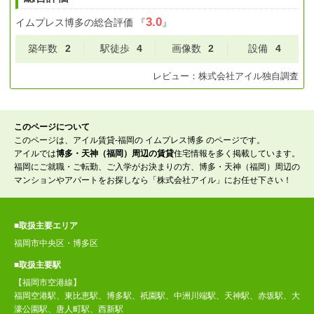
3.0
イムプレス博多
の総合評価
『
』
築年数
2
駅徒歩
4
画像数
2
設備
4
レビュー：
株式会社アイル
独自調査
このページについて
このページは、アイル賃貸-福岡の イムプレス博多 のページです。
アイルでは
博多・天神（福岡）周辺の賃貸
住宅情報を多く掲載しています。
福岡にご就職・ご転勤、ご入学がお決まりの方、博多・天神（福岡）周辺の
マンションやアパートをお探しなら「株式会社アイル」にお任せ下さい！
■取扱主要エリア
福岡市中央区・博多区
■取扱主要駅
【福岡市空港線】
福岡空港駅、東比恵駅、博多駅、祇園駅、中洲川端駅、天神駅、赤坂駅、大
濠公園駅、唐人町駅、西新駅