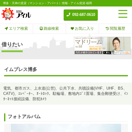
博多・天神の賃貸（マンション・アパート）情報 - アイル賃貸-福岡
092-687-0610
エリア検索
路線検索
お気に入り
閲覧履歴
借りたい
イムプレス博多
電気、都市ガス、上水道(公営)、公共下水、共聴設備(VHF、UHF、BS、
CATV)、ｴﾚﾍﾞｰﾀｰ、ｵｰﾄﾛｯｸ、駐輪場、敷地内ｺﾞﾐ置場、集合郵便受け、ｲﾝ
ﾀｰﾈｯﾄ接続設備、防犯ｶﾒﾗ
フォトアルバム