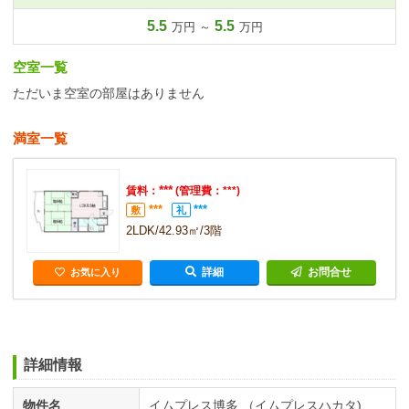
5.5
5.5
万円 ～
万円
空室一覧
ただいま空室の部屋はありません
満室一覧
***
賃料：
(管理費：***)
***
***
敷
礼
2LDK/42.93㎡/3階
詳細
お問合せ
お気に入り
詳細情報
物件名
イムプレス博多 （イムプレスハカタ)