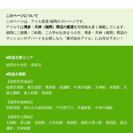
このページについて
このページは、アイル賃貸-福岡の のページです。
アイルでは
博多・天神（福岡）周辺の賃貸
住宅情報を多く掲載しています。
福岡にご就職・ご転勤、ご入学がお決まりの方、博多・天神（福岡）周辺の
マンションやアパートをお探しなら「株式会社アイル」にお任せ下さい！
■取扱主要エリア
福岡市中央区・博多区
■取扱主要駅
【福岡市空港線】
福岡空港駅、東比恵駅、博多駅、祇園駅、中洲川端駅、天神駅、赤坂駅、大
濠公園駅、唐人町駅、西新駅
【福岡市箱崎線】
筥崎宮駅、馬出九大病院前駅、千代県庁口、呉服町駅、中洲川端駅
【福岡市七隈線】
七隈駅、茶山駅、別府駅、六本松駅、桜坂駅、薬院大通り駅、薬院駅、渡辺
通駅、天神南駅