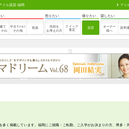
アイル賃貸-福岡
アイ
たい
売りたい
借りたい
貸したい
クイック
建て
中古ﾏﾝｼｮﾝ
売却を
オーナー
投資
賃貸
賃料
査定
その他
お考えの方
様へ
・中古)
を多く掲載しています。福岡にご就職・ご転勤、ご入学がお決まりの方、博多・