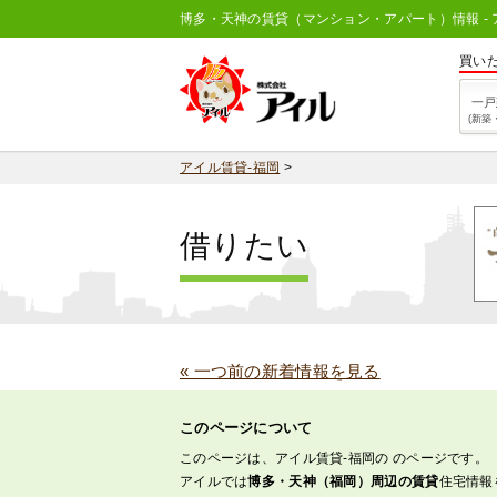
博多・天神の賃貸（マンション・アパート）情報 - 
買い
一戸
(新築
アイル賃貸-福岡
>
借りたい
« 一つ前の新着情報を見る
このページについて
このページは、アイル賃貸-福岡の のページです。
アイルでは
博多・天神（福岡）周辺の賃貸
住宅情報