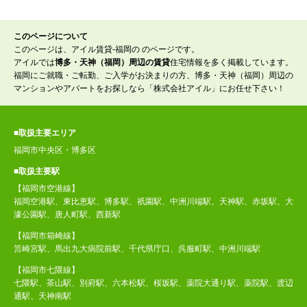
このページについて
このページは、アイル賃貸-福岡の のページです。
アイルでは
博多・天神（福岡）周辺の賃貸
住宅情報を多く掲載しています。
福岡にご就職・ご転勤、ご入学がお決まりの方、博多・天神（福岡）周辺の
マンションやアパートをお探しなら「株式会社アイル」にお任せ下さい！
■取扱主要エリア
福岡市中央区・博多区
■取扱主要駅
【福岡市空港線】
福岡空港駅、東比恵駅、博多駅、祇園駅、中洲川端駅、天神駅、赤坂駅、大
濠公園駅、唐人町駅、西新駅
【福岡市箱崎線】
筥崎宮駅、馬出九大病院前駅、千代県庁口、呉服町駅、中洲川端駅
【福岡市七隈線】
七隈駅、茶山駅、別府駅、六本松駅、桜坂駅、薬院大通り駅、薬院駅、渡辺
通駅、天神南駅