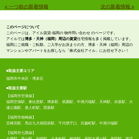
« 一つ前の新着情報
次の新着情報 »
このページについて
このページは、アイル賃貸-福岡の 物件問い合わせ のページです。
アイルでは
博多・天神（福岡）周辺の賃貸
住宅情報を多く掲載しています。
福岡にご就職・ご転勤、ご入学がお決まりの方、博多・天神（福岡）周辺の
マンションやアパートをお探しなら「株式会社アイル」にお任せ下さい！
■取扱主要エリア
福岡市中央区・博多区
■取扱主要駅
【福岡市空港線】
福岡空港駅、東比恵駅、博多駅、祇園駅、中洲川端駅、天神駅、赤坂駅、大
濠公園駅、唐人町駅、西新駅
【福岡市箱崎線】
筥崎宮駅、馬出九大病院前駅、千代県庁口、呉服町駅、中洲川端駅
【福岡市七隈線】
七隈駅、茶山駅、別府駅、六本松駅、桜坂駅、薬院大通り駅、薬院駅、渡辺